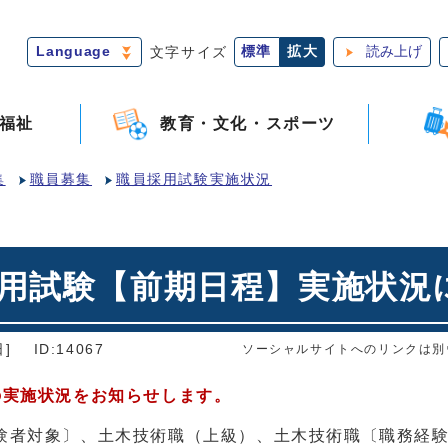
Language
文字サイズ
標準
拡大
読み上げ
福祉
教育・文化・スポーツ
集
職員募集
職員採用試験実施状況
採用試験【前期日程】実施状況
]
ID:14067
ソーシャルサイトへのリンクは別
の実施状況をお知らせします。
験者対象〕、土木技術職（上級）、土木技術職〔職務経