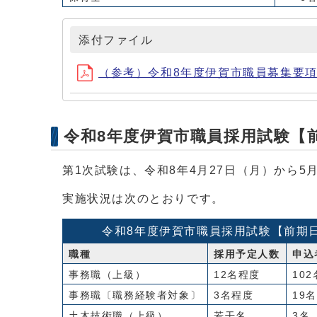
添付ファイル
（参考）令和8年度伊賀市職員募集要項【前
令和8年度伊賀市職員採用試験【
第1次試験は、令和8年4月27日（月）から5
実施状況は次のとおりです。
令和8年度伊賀市職員採用試験【前期
職種
採用予定人数
申込
事務職（上級）
12名程度
102
事務職〔職務経験者対象〕
3名程度
19名
土木技術職（上級）
若干名
3名