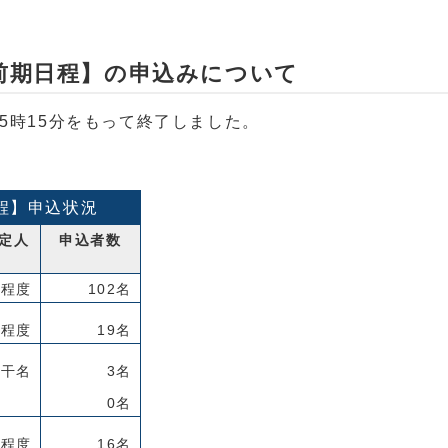
前期日程】の申込みについて
5時15分をもって終了しました。
程】申込状況
定人
申込者数
名程度
102名
名程度
19名
若干名
3名
0名
名程度
16名