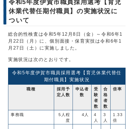
令和5年度伊賀市職員採用選考【育児
休業代替任期付職員】の実施状況に
ついて
総合的性検査は令和5年12月8日（金）～令和6年1
月22日（月）に、個別面接・保育実技は令和6年1
月27日（土）に実施しました。
実施状況は次のとおりです。
令和5年度伊賀市職員採用選考【育児休業代替任
期付職員】実施状況
職種
採用予
申込者
受
合
倍率
定人数
数
験
格
者
者
数
数
事務職
5人程
4人
4
3
1.33
度
人
人
倍