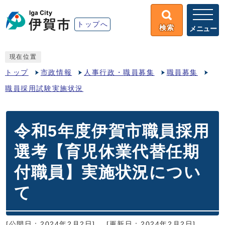
トップへ
検索
メニュー
現在位置
トップ
市政情報
人事行政・職員募集
職員募集
職員採用試験実施状況
令和5年度伊賀市職員採用
選考【育児休業代替任期
付職員】実施状況につい
て
[公開日：2024年2月2日]
[更新日：2024年2月2日]