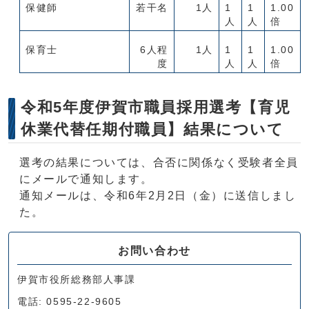
保健師
若干名
1人
1
1
1.00
人
人
倍
保育士
6人程
1人
1
1
1.00
度
人
人
倍
令和5年度伊賀市職員採用選考【育児
休業代替任期付職員】結果について
選考の結果については、合否に関係なく受験者全員
にメールで通知します。
通知メールは、令和6年2月2日（金）に送信しまし
た。
お問い合わせ
伊賀市役所総務部人事課
電話: 0595-22-9605