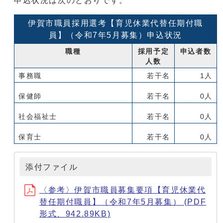
申込状況は次のとおりです。
伊賀市職員採用選考【育児休業代替任期付職
員】（令和7年5月募集）申込状況
職種
採用予定
申込者数
人数
事務職
若干名
1人
保健師
若干名
0人
社会福祉士
若干名
0人
保育士
若干名
0人
添付ファイル
〈参考〉伊賀市職員募集要項【育児休業代
替任期付職員】（令和7年5月募集） (PDF
形式、942.89KB)