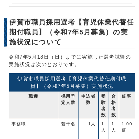
伊賀市職員採用選考【育児休業代替任
期付職員】（令和7年5月募集）の実
施状況について
令和7年5月18日（日）までに実施した選考試験の
実施状況は次のとおりです。
伊賀市職員採用選考【育児休業代替任期付職
員】（令和7年5月募集）実施状況
職種
採用予
申込者
受
合
倍率
定人数
数
験
格
者
者
数
数
事務職
若干名
1人
1
1
1.00
人
人
倍