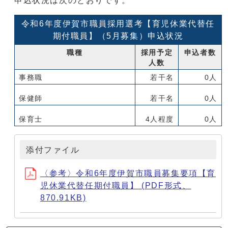
申込状況は次のとおりです。
令和6年度伊賀市職員採用選考【育児休業代替任
期付職員】（5月募集）申込状況
職種
採用予定
申込者数
人数
事務職
若干名
0人
保健師
若干名
0人
保育士
4人程度
0人
添付ファイル
〈参考〉令和6年度伊賀市職員募集要項【育
児休業代替任期付職員】 (PDF形式、
870.91KB)