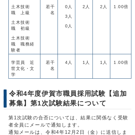
土木技術
若干
0人
2人
2人
1.00倍
職 上級
名
3人
土木技術
0人
職 初級
土木技術
職 職務経
験者
学芸員 近
若干
4人
1人
1人
1.00倍
世文化・文
名
学
令和4年度伊賀市職員採用試験【追加
募集】第1次試験結果について
第1次試験の合否については、結果に関係なく受験
者全員にメールで通知します。
通知メールは、令和4年12月2日（金）に送信しま