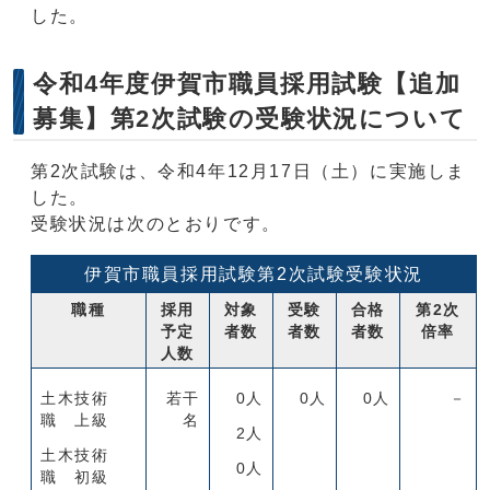
した。
令和4年度伊賀市職員採用試験【追加
募集】第2次試験の受験状況について
第2次試験は、令和4年12月17日（土）に実施しま
した。
受験状況は次のとおりです。
伊賀市職員採用試験第2次試験受験状況
職種
採用
対象
受験
合格
第2次
予定
者数
者数
者数
倍率
人数
土木技術
若干
0人
0人
0人
－
職 上級
名
2人
土木技術
0人
職 初級