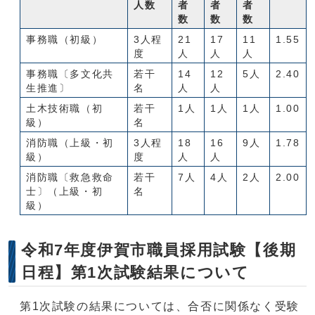
人数
者
者
者
数
数
数
事務職（初級）
3人程
21
17
11
1.55
度
人
人
人
事務職〔多文化共
若干
14
12
5人
2.40
生推進〕
名
人
人
土木技術職（初
若干
1人
1人
1人
1.00
級）
名
消防職（上級・初
3人程
18
16
9人
1.78
級）
度
人
人
消防職〔救急救命
若干
7人
4人
2人
2.00
士〕（上級・初
名
級）
令和7年度伊賀市職員採用試験【後期
日程】第1次試験結果について
第1次試験の結果については、合否に関係なく受験