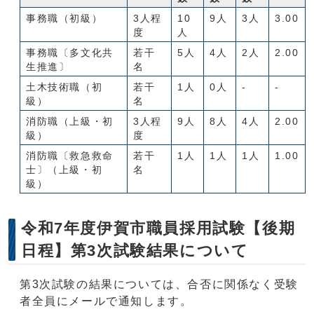
事務職（初級）
3人程
10
9人
3人
3.00
度
人
事務職〔多文化共
若干
5人
4人
2人
2.00
生推進〕
名
土木技術職（初
若干
1人
0人
-
-
級）
名
消防職（上級・初
3人程
9人
8人
4人
2.00
級）
度
消防職〔救急救命
若干
1人
1人
1人
1.00
士〕（上級・初
名
級）
令和7年度伊賀市職員採用試験【後期
日程】第3次試験結果について
第3次試験の結果については、合否に関係なく受験
者全員にメールで通知します。