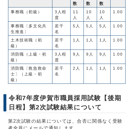
数
数
数
事務職（初級）
3人程
11
10
10
1.00
度
人
人
人
事務職〔多文化共
若干
5人
5人
5人
1.00
生推進〕
名
土木技術職（初
若干
1人
1人
1人
1.00
級）
名
消防職（上級・初
3人程
9人
9人
9人
1.00
級）
度
消防職〔救急救命
若干
2人
1人
1人
1.00
士〕（上級・初
名
級）
令和7年度伊賀市職員採用試験【後期
日程】第2次試験結果について
第2次試験の結果については、合否に関係なく受験
者全員にメールで通知します。