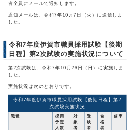
者全員にメールで通知します。
通知メールは、令和7年10月7日（火）に送信しま
した。
令和7年度伊賀市職員採用試験【後期
日程】第2次試験の実施状況について
第2次試験は、令和7年10月26日（日）に実施しま
した。
実施状況は次のとおりです。
令和7年度伊賀市職員採用試験【後期日程】第2
次試験実施状況
職種
採用
対
受
合
倍率
予定
象
験
格
人数
者
者
者