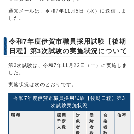
通知メールは、令和7年11月5日（水）に送信しま
した。
令和7年度伊賀市職員採用試験【後期
日程】第3次試験の実施状況について
第3次試験は、令和7年11月22日（土）に実施しま
した。
実施状況は次のとおりです。
令和7年度伊賀市職員採用試験【後期日程】第3
次試験実施状況
職種
採用
対
受
合
倍率
予定
象
験
格
人数
者
者
者
数
数
数