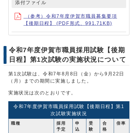
添付ファイル
（参考）令和7年度伊賀市職員募集要項
【後期日程】 (PDF形式、991.71KB)
令和7年度伊賀市職員採用試験【後期
日程】第1次試験の実施状況について
第1次試験は、令和7年8月8日（金）から9月22日
（月）までの期間に実施しました。
実施状況は次のとおりです。
令和7年度伊賀市職員採用試験【後期日程】第1
次試験実施状況
職種
採用
申
受
合
倍率
予定
込
験
格