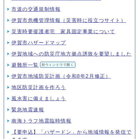
市道の交通規制情報
伊賀市危機管理情報（災害時に役立つサイト）
災害時要援護者宅 家具固定事業について
伊賀市ハザードマップ
伊賀地域への防災庁地方拠点誘致を要望しました
避難所一覧
別ウィンドウで開く
伊賀市地域防災計画（令和8年2月修正）
地区防災計画を作ろう
風水害に備えましょう
緊急地震速報
南海トラフ地震臨時情報
【要申込】「ハザードン」から地域情報を発信で