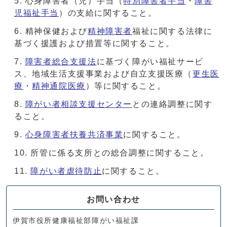
心身障害者（児）手当（
特別障害者手当
・
障害
児福祉手当
）の支給に関すること。
精神保健および
精神障害者
福祉に関する法律に
基づく援護および措置等に関すること。
障害者総合支援法
に基づく障がい福祉サービ
ス、地域生活支援事業および自立支援医療（
更生医
療
・
精神通院医療
）等に関すること。
障がい者相談支援センター
との連絡調整に関す
ること。
心身障害者扶養共済事業
に関すること。
所管に係る支所との総合調整に関すること。
障がい者虐待防止
に関すること。
お問い合わせ
伊賀市役所健康福祉部障がい福祉課