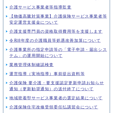
介護サービス事業者等指導監査
【物価高騰対策事業】介護保険サービス事業者等
安定運営支援金について
介護支援専門員の資格取得費用等を支援します
令和8年度の介護職員等処遇改善加算について
介護事業所の指定申請等の「電子申請・届出シス
テム」の運用開始について
業務管理体制確認検査
運営指導（実地指導）事前提出資料等
介護保険 要介護・要支援認定更新申請お知らせ
通知（更新勧奨通知）の送付終了について
地域密着型サービス事業者の選定結果について
介護保険住宅改修受領委任払講習会について