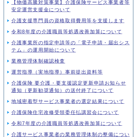
【物価高騰対策事業】介護保険サービス事業者等
安定運営支援金について
介護支援専門員の資格取得費用等を支援します
令和8年度の介護職員等処遇改善加算について
介護事業所の指定申請等の「電子申請・届出シス
テム」の運用開始について
業務管理体制確認検査
運営指導（実地指導）事前提出資料等
介護保険 要介護・要支援認定更新申請お知らせ
通知（更新勧奨通知）の送付終了について
地域密着型サービス事業者の選定結果について
介護保険住宅改修受領委任払講習会について
令和7年度の介護職員等処遇改善加算について
介護サービス事業者の業務管理体制の整備につい