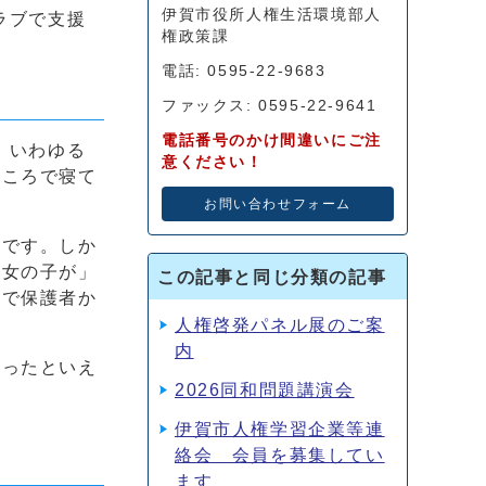
伊賀市役所人権生活環境部人
ラブで支援
権政策課
電話: 0595-22-9683
ファックス: 0595-22-9641
電話番号のかけ間違いにご注
、いわゆる
意ください！
ところで寝て
お問い合わせフォーム
応です。しか
「女の子が」
この記事と同じ分類の記事
場で保護者か
人権啓発パネル展のご案
内
あったといえ
2026同和問題講演会
伊賀市人権学習企業等連
絡会 会員を募集してい
ます