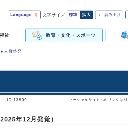
Language
文字サイズ
標準
拡大
読み上げ
福祉
教育・文化・スポーツ
人権啓発
]
ID:13809
ソーシャルサイトへのリンクは別
025年12月発覚）