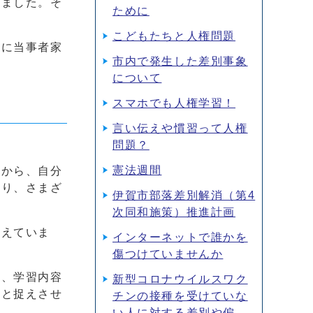
きました。そ
ために
こどもたちと人権問題
らに当事者家
市内で発生した差別事象
について
スマホでも人権学習！
言い伝えや慣習って人権
問題？
憲法週間
りから、自分
たり、さまざ
伊賀市部落差別解消（第4
次同和施策）推進計画
考えていま
インターネットで誰かを
傷つけていませんか
と、学習内容
新型コロナウイルスワク
とと捉えさせ
チンの接種を受けていな
い人に対する差別や偏