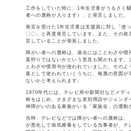
工作をしていた時に、1年生児童がうるさく
者への蔑称が入ります）」と発言しました。
発言を受けた1年生児童は支援員に対し「使
〇〇」と再度発言しています。また、その発
言していることが発覚しました。
障がい者への蔑称は、過去にはことわざや慣
葉狩りではないかという意見も聞かれます。
とわざや慣用句が使われていました。そのよ
葉として使われていくうちに、侮蔑の意図が
ないかと考えられます。
1970年代には、テレビ局や新聞社などメデ
称をはじめ、さまざまな差別用語やジェンダ
神障がいのある家族がいる「家族会」の運動
当時、テレビなどでは障がい者への蔑称は、
が悪化して病気療養をしている当事者が、テ