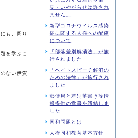
見・いやがらせは許され
ません。
新型コロナウイルス感染
症に関する人権への配慮
めにも、周り
について
「部落差別解消法」が施
問題を学ぶこ
行されました
「ヘイトスピーチ解消の
別のない伊賀
ための法律」が施行され
ました
郵便局と差別落書き等情
報提供の覚書を締結しま
した
同和問題とは
人権同和教育基本方針