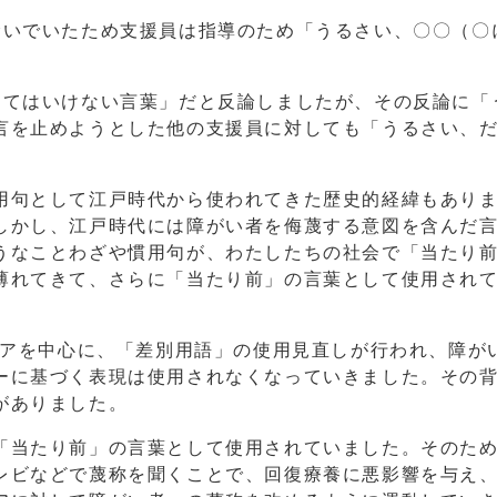
騒いでいたため支援員は指導のため「うるさい、〇〇（〇
ってはいけない言葉」だと反論しましたが、その反論に「
言を止めようとした他の支援員に対しても「うるさい、
用句として江戸時代から使われてきた歴史的経緯もあり
しかし、江戸時代には障がい者を侮蔑する意図を含んだ
うなことわざや慣用句が、わたしたちの社会で「当たり
薄れてきて、さらに「当たり前」の言葉として使用され
ィアを中心に、「差別用語」の使用見直しが行われ、障が
ーに基づく表現は使用されなくなっていきました。その
がありました。
「当たり前」の言葉として使用されていました。そのた
レビなどで蔑称を聞くことで、回復療養に悪影響を与え