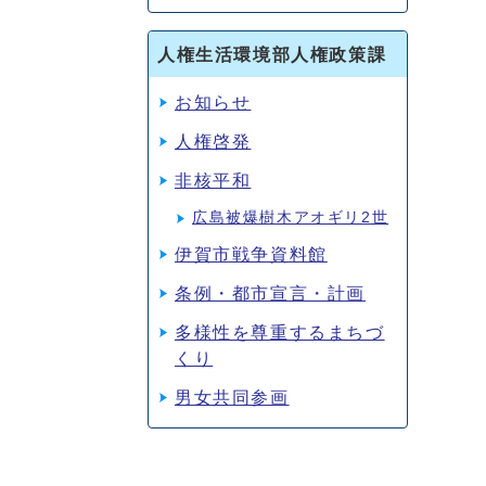
人権生活環境部人権政策課
お知らせ
人権啓発
非核平和
広島被爆樹木アオギリ2世
伊賀市戦争資料館
条例・都市宣言・計画
多様性を尊重するまちづ
くり
男女共同参画