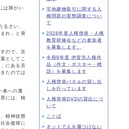
には障がい
宅地建物取引に関する人
権問題の実態調査につい
て
うるさい、
だまれ」と発
2026年度人権啓発・人権
教育研修会などの参加者
を募集します。
ますので、言
令和8年度 伊賀市人権作
言葉としてこ
品（作文・ポスター・標
前」にある言
語）を募集します
てきたのでは
人権啓発パネルの貸し出
しを行っています
い者への蔑
背景には、精
人権啓発DVDの貸出につ
いて
め、精神状態
ことば
、社会復帰に
ネットで人を傷つけない