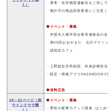
・香害・化学物質過敏症をご存じで
く）
・無許可の廃品回収業者にご注意く
◆イベント・
募集
・伊賀市人権学習企業等連絡会の会
・第50回おおやまだ 元日マラソン
・認知症カフェ
・上野総合市民病院 外来診療担当
・防災・情報アプリHAZARDONで
◆有料広告
20～21ページ
（別
◆イベント・募集
ウインドウで開
・男性の家事力アップ講座 はじめて
く）