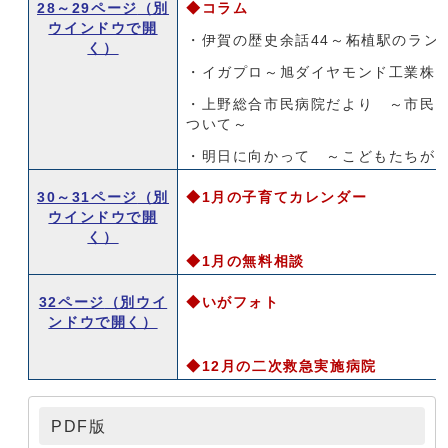
28～29ページ
（別
◆コラム
ウインドウで開
・伊賀の歴史余話44～柘植駅のラン
く）
・イガプロ～旭ダイヤモンド工業株
・上野総合市民病院だより ～市民
ついて～
・明日に向かって ～こどもたちが
30～31ページ
（別
◆1月の子育てカレンダー
ウインドウで開
く）
◆1月の無料相談
32ページ
（別ウイ
◆いがフォト
ンドウで開く）
◆12月の二次救急実施病院
PDF版