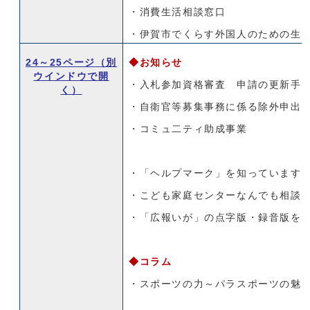
・消費生活相談窓口
・伊賀市でくらす外国人のための生
24～25ページ
（別
◆お知らせ
ウインドウで開
・入札参加資格審査 申請の更新手
く）
・自衛官等募集事務に係る除外申出
・コミュ二ティ助成事業
・「ヘルプマーク」を知っています
・こども家庭センターなんでも相談
・「広報いが」の点字版・録音版を
◆コラム
・スポーツの力～パラスポーツの魅