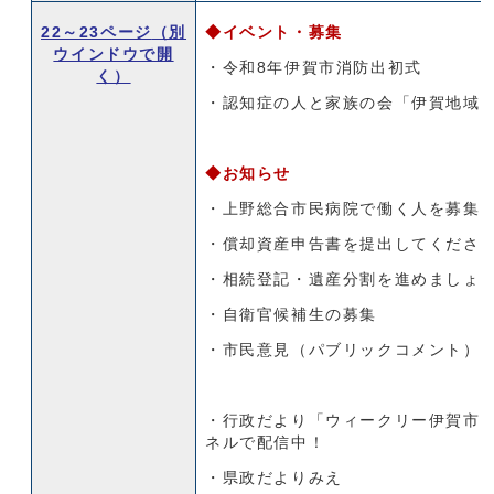
22～23ページ
（別
◆イベント・募集
ウインドウで開
・令和8年伊賀市消防出初式
く）
・認知症の人と家族の会「伊賀地域
◆お知らせ
・上野総合市民病院で働く人を募集
・償却資産申告書を提出してくださ
・相続登記・遺産分割を進めましょ
・自衛官候補生の募集
・市民意見（パブリックコメント）
・行政だより「ウィークリー伊賀市」市
ネルで配信中！
・県政だよりみえ