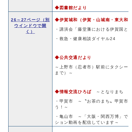
◆図書館だより
26～27ページ
（別
◆伊賀城和（伊賀・山城南・東大和
ウインドウで開
・講演会「藤堂藩における伊賀国と
く）
・救急・健康相談ダイヤル24
◆
公共交通だより
～上野市（忍者市）駅前にタクシーが
まで）～
◆
情報交流ひろば
～となりまち 
・甲賀市 ～〝お茶のまち〟甲賀市
う！～
・亀山市 ～「大阪・関西万博」で
ション動画を配信しています～