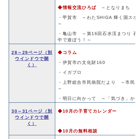
◆
情報交流ひろば
～となりまち 
・甲賀市 ～わたSHIGA 輝く国ス
～
・亀山市 ～第16回石水渓まつり 
中で遊ぼう！～
28～29ページ
（別
◆コラム
ウインドウで開
・伊賀市の文化財160
く）
・イガプロ
・上野総合市民病院だより ～市民
～
・明日に向かって ～「気づき」か
30～31ページ
（別
◆10月の子育てカレンダー
ウインドウで開
く）
◆10月の無料相談