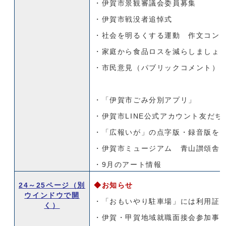
・伊賀市景観審議会委員募集
・伊賀市戦没者追悼式
・社会を明るくする運動 作文コン
・家庭から食品ロスを減らしましょ
・市民意見（パブリックコメント）
・「伊賀市ごみ分別アプリ」
・伊賀市LINE公式アカウント友だち
・「広報いが」の点字版・録音版を
・伊賀市ミュージアム 青山讃頌舎
・9月のアート情報
24～25ページ
（別
◆お知らせ
ウインドウで開
・「おもいやり駐車場」には利用証
く）
・伊賀・甲賀地域就職面接会参加事