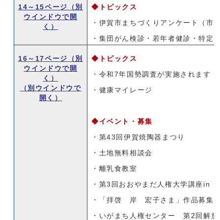
14～15ページ
（別
◆トピックス
ウインドウで開
・伊賀市まちづくりアンケート（市
く）
・集団がん検診・若年者健診・特定
16～17ページ
（別
◆トピックス
ウインドウで開
・令和7年国勢調査が実施されます
く）
（別ウインドウで
・健康マイレージ
開く）
◆イベント・募集
・第43回伊賀焼陶器まつり
・土地無料相談会
・離乳食教室
・第3回おおやまだ人権大学講座in 
・「拝啓 岸 宏子さま」作品募集
・いがまち人権センター 第2回解放