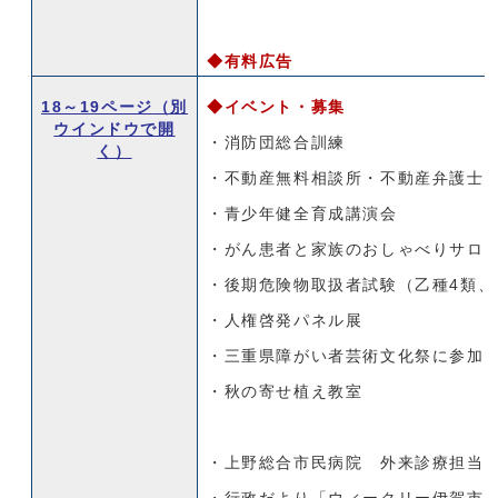
◆有料広告
18～19ページ
（別
◆イベント・募集
ウインドウで開
・消防団総合訓練
く）
・不動産無料相談所・不動産弁護士
・青少年健全育成講演会
・がん患者と家族のおしゃべりサロンi
・後期危険物取扱者試験（乙種4類、
・人権啓発パネル展
・三重県障がい者芸術文化祭に参加
・秋の寄せ植え教室
・上野総合市民病院 外来診療担当