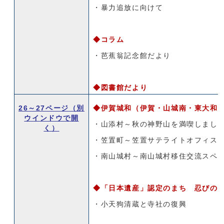
・暴力追放に向けて
◆コラム
・芭蕉翁記念館だより
◆図書館だより
26～27ページ
（別
◆伊賀城和（伊賀・山城南・東大和
ウインドウで開
・山添村～秋の神野山を満喫しまし
く）
・笠置町～笠置サテライトオフィス
・南山城村～南山城村移住交流スペ
◆
「日本遺産」認定のまち
忍びの
・小天狗清蔵と寺社の復興