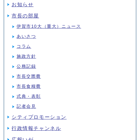
お知らせ
市長の部屋
伊賀市10大（重大）ニュース
あいさつ
コラム
施政方針
公務記録
市長交際費
市長食糧費
式典・表彰
記者会見
シティプロモーション
行政情報チャンネル
広報いが