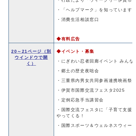
・行政だより「ウィークリー伊賀市
・「ヘルプマーク」を知っています
・消費生活相談窓口
◆有料広告
20～21ページ
（別
◆イベント・募集
ウインドウで開
・にぎわい忍者回廊イベント みんなで
く）
・郷土の歴史夜咄会
・三重県内男女共同参画連携映画祭20
・伊賀市国際交流フェスタ2025
・定例応急手当講習会
・国際交流フェスタに「子育て支援
やってくる！
・国際スポーツ＆ウェルネスウィー