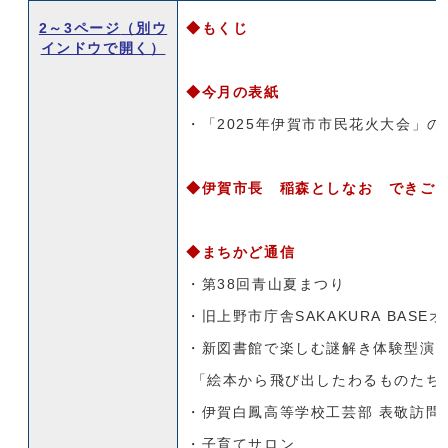
2～3ページ
（別ウ
◆もくじ
インドウで開く）
◆今月の表紙
・「2025年伊賀市市民花火大会」
◆伊賀市長 稲森としなお できご
◆まちかど通信
・第38回青山夏まつり
・旧上野市庁舎SAKAKURA BAS
・新図書館で楽しむ謎解き体験型演
「絵本から飛び出したわるものたち
・伊賀白鳳高等学校工芸部 表敬訪問
・子育てサロン