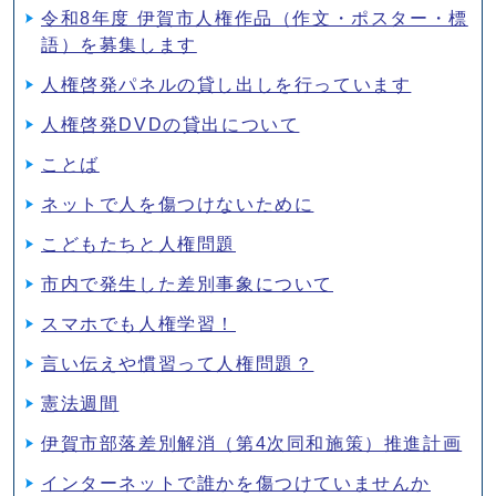
令和8年度 伊賀市人権作品（作文・ポスター・標
語）を募集します
人権啓発パネルの貸し出しを行っています
人権啓発DVDの貸出について
ことば
ネットで人を傷つけないために
こどもたちと人権問題
市内で発生した差別事象について
スマホでも人権学習！
言い伝えや慣習って人権問題？
憲法週間
伊賀市部落差別解消（第4次同和施策）推進計画
インターネットで誰かを傷つけていませんか