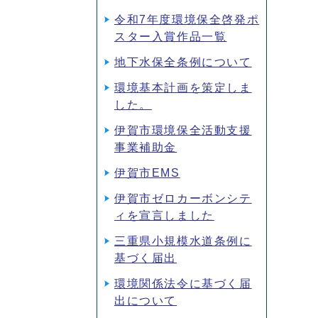
令和7年度環境保全啓発ポ
スター入賞作品一覧
地下水保全条例について
環境基本計画を策定しま
した。
伊賀市環境保全活動支援
事業補助金
伊賀市EMS
伊賀市ゼロカーボンシテ
ィを宣言しました
三重県小規模水道条例に
基づく届出
環境関係法令に基づく届
出について