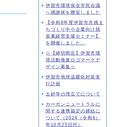
伊賀市環境保全市民会議
へ感謝状を贈呈しました
【令和8年度伊賀市共感ま
ちづくり中小企業向け脱
炭素経営支援セミナー】
を開催しました。
☆【締切間近】伊賀市環
境活動推進ロゴマークデ
ザイン募集☆
伊賀市地球温暖化対策実
行計画
土砂等の埋立てについて
カーボンニュートラルに
関する連携協定の締結に
ついて（2024（令和6）
年10月25日付）