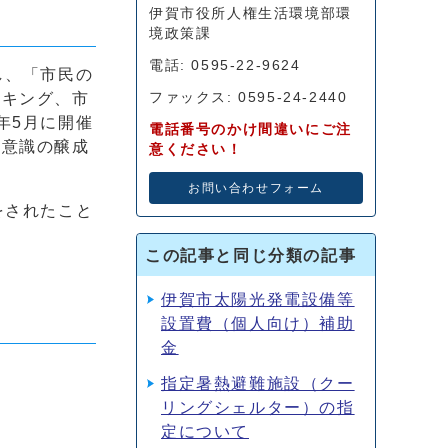
伊賀市役所人権生活環境部環
境政策課
電話: 0595-22-9624
し、「市民の
ーキング、市
ファックス: 0595-24-2440
年5月に開催
電話番号のかけ間違いにご注
境意識の醸成
意ください！
お問い合わせフォーム
をされたこと
この記事と同じ分類の記事
伊賀市太陽光発電設備等
設置費（個人向け）補助
金
指定暑熱避難施設（クー
リングシェルター）の指
定について