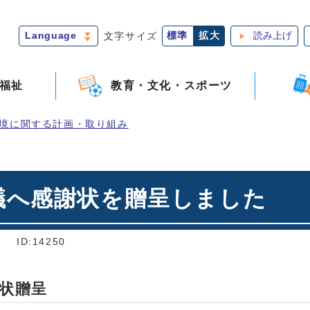
Language
文字サイズ
標準
拡大
読み上げ
福祉
教育・文化・スポーツ
境に関する計画・取り組み
議へ感謝状を贈呈しました
]
ID:14250
状贈呈