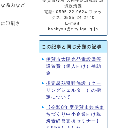
伊賀市役所 人権生活環境部 環
な協力など
境政策課
電話: 0595-22-9624 ファッ
クス: 0595-24-2440
刺に印刷さ
E-mail:
kankyou@city.iga.lg.jp
この記事と同じ分類の記事
伊賀市太陽光発電設備等
設置費（個人向け）補助
金
指定暑熱避難施設（クー
リングシェルター）の指
定について
【令和8年度伊賀市共感ま
ちづくり中小企業向け脱
炭素経営支援セミナー】
を開催しました。