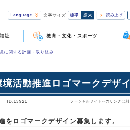
Language
文字サイズ
標準
拡大
読み上げ
福祉
教育・文化・スポーツ
境に関する計画・取り組み
環境活動推進ロゴマークデザ
]
ID:13921
ソーシャルサイトへのリンクは別
推進をロゴマークデザイン募集します。