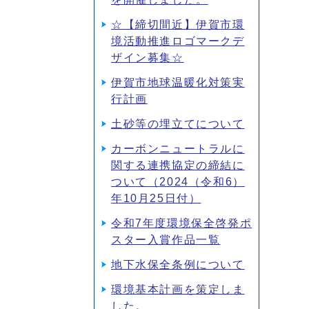
☆【締切間近】伊賀市環
境活動推進ロゴマークデ
ザイン募集☆
伊賀市地球温暖化対策実
行計画
土砂等の埋立てについて
カーボンニュートラルに
関する連携協定の締結に
ついて（2024（令和6）
年10月25日付）
令和7年度環境保全啓発ポ
スター入賞作品一覧
地下水保全条例について
環境基本計画を策定しま
した。