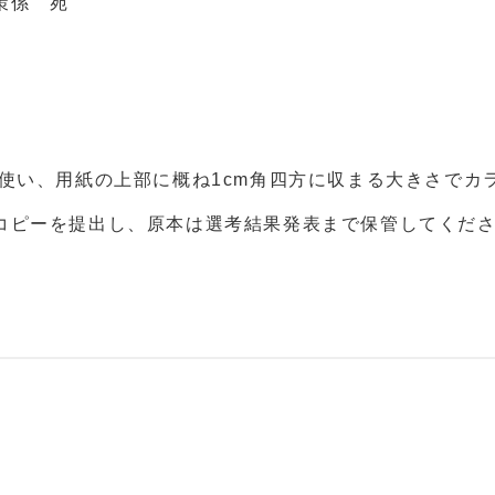
策係 宛
使い、用紙の上部に概ね1cm角四方に収まる大きさでカ
ピーを提出し、原本は選考結果発表まで保管してくだ