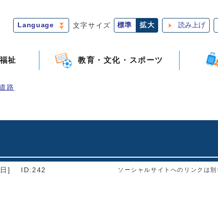
Language
文字サイズ
標準
拡大
読み上げ
福祉
教育・文化・スポーツ
道路
日]
ID:242
ソーシャルサイトへのリンクは別