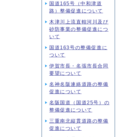
国道165号（中和津道
路）整備促進について
木津川上流直轄河川及び
砂防事業の整備促進につ
いて
国道163号の整備促進に
ついて
伊賀市長・名張市長合同
要望について
名神名阪連絡道路の整備
促進について
名阪国道（国道25号）の
整備促進について
三重南北縦貫道路の整備
促進について