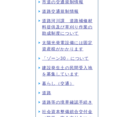
市道の交通規制情報
道路交通規制情報
道路河川課 道路補修材
料提供及び草刈り作業の
助成制度について
太陽光発電設備には固定
資産税がかかります
「ゾーン30」について
建設発生土の民間受入地
を募集しています
暮らし（交通）
道路
道路等の境界確認手続き
社会資本整備総合交付金