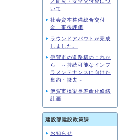
／防災・安全交付金につ
いて
社会資本整備総合交付
金 事後評価
ラウンドアバウトが完成
しました。
伊賀市の道路橋のこれか
ら ～持続可能なインフ
ラメンテナンスに向けた
集約・撤去～
伊賀市橋梁長寿命化修繕
計画
建設部建設政策課
お知らせ