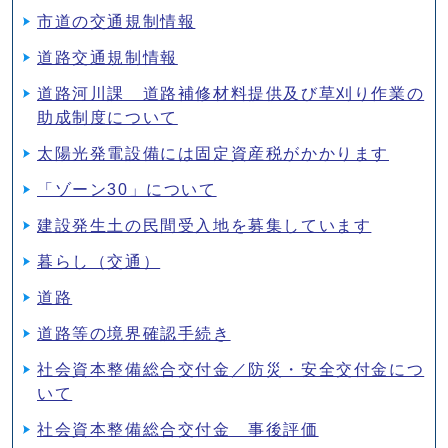
市道の交通規制情報
道路交通規制情報
道路河川課 道路補修材料提供及び草刈り作業の
助成制度について
太陽光発電設備には固定資産税がかかります
「ゾーン30」について
建設発生土の民間受入地を募集しています
暮らし（交通）
道路
道路等の境界確認手続き
社会資本整備総合交付金／防災・安全交付金につ
いて
社会資本整備総合交付金 事後評価