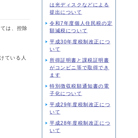
は光ディスクなどによる
提出について
令和7年度個人住民税の定
いては、控除
額減税について
平成30年度税制改正につ
いて
受けている人
所得証明書と課税証明書
がコンビニ等で取得でき
ます
特別徴収税額通知書の電
子化について
平成29年度税制改正につ
いて
平成28年度税制改正につ
いて