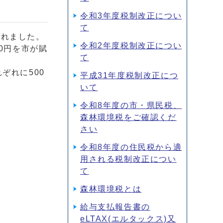
令和3年度税制改正につい
て
れました。
令和2年度税制改正につい
0円を市が賦
て
ぞれに500
平成31年度税制改正につ
。
いて
令和8年度の市・県民税、
森林環境税をご確認くだ
さい
令和8年度の住民税から適
用される税制改正につい
て
森林環境税とは
給与支払報告書の
eLTAX(エルタックス)又