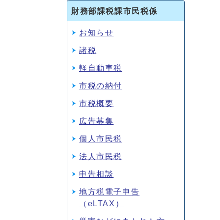
財務部課税課市民税係
お知らせ
諸税
軽自動車税
市税の納付
市税概要
広告募集
個人市民税
法人市民税
申告相談
地方税電子申告
（eLTAX）