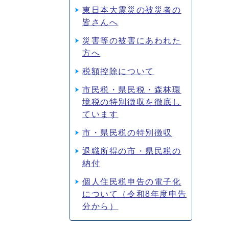
東日本大震災の被災者の
皆さんへ
災害等の被害にあわれた
方へ
税額控除について
市民税・県民税・森林環
境税の特別徴収を徹底し
ています
市・県民税の特別徴収
退職所得の市・県民税の
納付
個人住民税申告の電子化
について（令和8年度申告
分から）