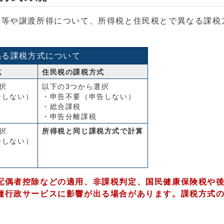
等や譲渡所得について、所得税と住民税とで異なる課税
係る課税方式について
式
住民税の課税方式
択
以下の3つから選択
告しない）
・申告不要（申告しない）
・総合課税
・申告分離課税
択
所得税と同じ課税方式で計算
告しない）
配偶者控除などの適用、非課税判定、国民健康保険税や
種行政サービスに影響が出る場合があります。課税方式