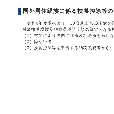
国外居住親族に係る扶養控除等の
令和6年度課税より、30歳以上70歳未満
対象扶養親族及び非課税限度額の算定となる
（1）留学により国内に住所及び居所を有し
（2）障がい者
（3）扶養控除等を申告する納税義務者から