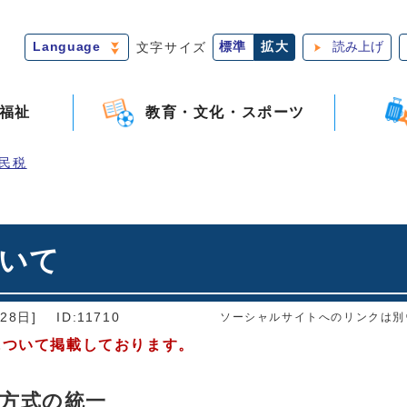
Language
文字サイズ
標準
拡大
読み上げ
福祉
教育・文化・スポーツ
民税
ついて
28日]
ID:11710
ソーシャルサイトへのリンクは別
について掲載しております。
方式の統一