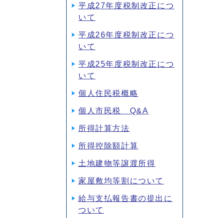
平成27年度税制改正につ
いて
平成26年度税制改正につ
いて
平成25年度税制改正につ
いて
個人住民税概略
個人市民税 Q&A
所得計算方法
所得控除額計算
土地建物等譲渡所得
家屋敷均等割について
給与支払報告書の提出に
ついて