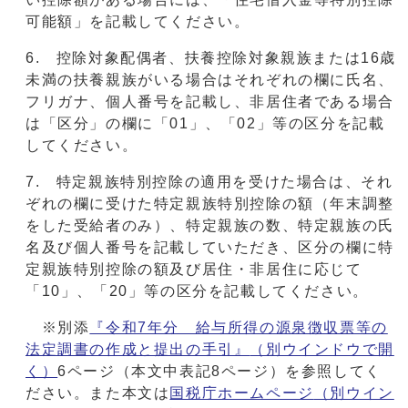
可能額」を記載してください。
6. 控除対象配偶者、扶養控除対象親族または16歳
未満の扶養親族がいる場合はそれぞれの欄に氏名、
フリガナ、個人番号を記載し、非居住者である場合
は「区分」の欄に「01」、「02」等の区分を記載
してください。
7. 特定親族特別控除の適用を受けた場合は、それ
ぞれの欄に受けた特定親族特別控除の額（年末調整
をした受給者のみ）、特定親族の数、特定親族の氏
名及び個人番号を記載していただき、区分の欄に特
定親族特別控除の額及び居住・非居住に応じて
「10」、「20」等の区分を記載してください。
※別添
『令和7年分 給与所得の源泉徴収票等の
法定調書の作成と提出の手引』
（別ウインドウで開
く）
6ページ（本文中表記8ページ）を参照してく
ださい。また本文は
国税庁ホームページ
（別ウイン