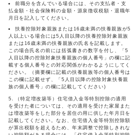
前職分を含んでいる場合には、その支払者・支
払金額・社会保険料の金額・源泉徴収税額・退職年
月日を記入してください。
扶養控除対象親族または16歳未満の扶養親族が5
人以上いる場合には5人目以降の扶養控除対象親族
または16歳未満の扶養親族の氏名を記載します。
この場合氏名の前には括弧書きの数字を付し、「5
人目以降の控除対象扶養親族の個人番号」の欄に記
載する個人番号との対応関係がわかるようにしてく
ださい。（摘要欄に記載の扶養親族等の個人番号は
この欄に記載せず、「5人目以降の控除対象扶養親
族の個人番号」の欄に記載してください)
5. （特定増改築等）住宅借入金等特別控除の適用
を受けた者については、その適用を受けた家屋また
は増改築等をした部分を居住の用に供した年月日を
記載してください。なお、住宅借入金等特別控除額
が算出税額を超えるため、年末調整で控除しきれな
い控除額がある場合には、「住宅借入金等特別控除