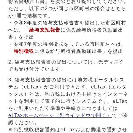
得者異動届出書」を次のとおり提出してください。
ただし、以下の2つが同じ市区町村の場合はどちら
か1通で結構です。
・令和8年度の給与支払報告書を提出した市区町村
へは、「
給与支払報告
に係る給与所得者異動届出
書」を提出
・令和7年度の特別徴収をしている市区町村へは、
「
特別徴収
に係る給与所得者異動届出書」を提出
給与支払報告書の提出については、光ディスク
でも受け付けています。
給与支払報告書の提出には地方税ポータルシス
テム（eLTax）がご利用できます。eLTax（エルタ
ックス）とは、地方税における手続きをインターネ
ットを利用して電子的に行うシステムです。eLTax
をご利用いただく準備や手続きにつきましては
eLTaxホームページ
（別ウインドウで開く）
でご確
認ください。
※特別徴収税額通知はeLTaxおよび郵送で通知させ