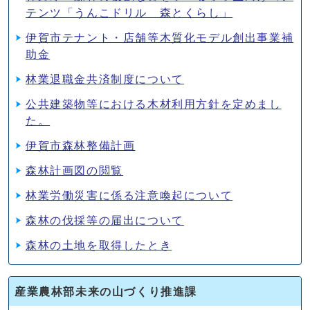
テンツ「うんこドリル 森とくらし」
伊賀市テナント・店舗等木質化モデル創出事業補
助金
林業退職金共済制度について
公共建築物等における木材利用方針を定めまし
た。
伊賀市森林整備計画
森林計画図の閲覧
林業労働災害に係る注意喚起について
森林の伐採等の届出について
森林の土地を取得したとき
産業農林部未来の山づくり推進課