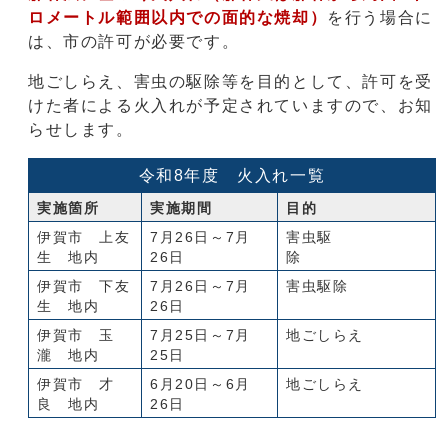
ロメートル範囲以内での面的な焼却）
を行う場合に
は、市の許可が必要です。
地ごしらえ、害虫の駆除等を目的として、許可を受
けた者による火入れが予定されていますので、お知
らせします。
令和8年度 火入れ一覧
実施箇所
実施期間
目的
伊賀市 上友
7月26日～7月
害虫駆
生 地内
26日
除
伊賀市 下友
7月26日～7月
害虫駆除
生 地内
26日
伊賀市 玉
7月25日～7月
地ごしらえ
瀧 地内
25日
伊賀市 才
6月20日～6月
地ごしらえ
良 地内
26日