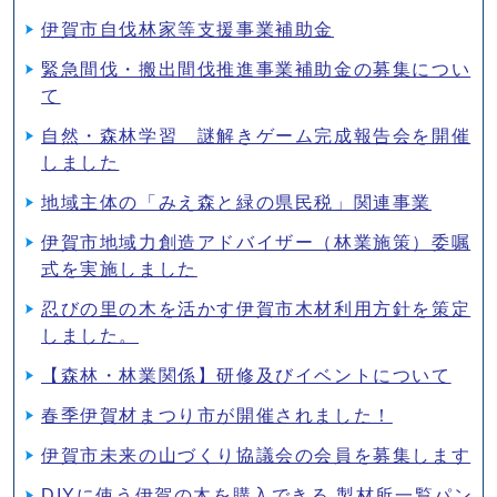
伊賀市自伐林家等支援事業補助金
緊急間伐・搬出間伐推進事業補助金の募集につい
て
自然・森林学習 謎解きゲーム完成報告会を開催
しました
地域主体の「みえ森と緑の県民税」関連事業
伊賀市地域力創造アドバイザー（林業施策）委嘱
式を実施しました
忍びの里の木を活かす伊賀市木材利用方針を策定
しました。
【森林・林業関係】研修及びイベントについて
春季伊賀材まつり市が開催されました！
伊賀市未来の山づくり協議会の会員を募集します
DIYに使う伊賀の木を購入できる 製材所一覧パン