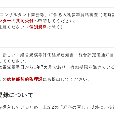
設コンサルタント業務等」に係る入札参加資格審査（随時
ンター
の
共同受付
へ申請してください。
注意ください（
個別資料
は除く）
）
、新しい「経営規模等評価結果通知書・総合評定値通知
してください。
は審査基準日から1年7カ月であり、有効期限を過ぎてい
市の
総務部契約監理課
にも提出してください。
登録について
を導入しているため、上記2の「経審の写し」以外に、技