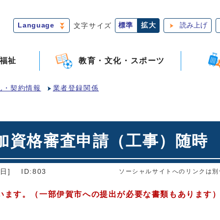
Language
文字サイズ
標準
拡大
読み上げ
福祉
教育・文化・スポーツ
札・契約情報
業者登録関係
参加資格審査申請（工事）随時
日]
ID:803
ソーシャルサイトへのリンクは別
います。（一部伊賀市への提出が必要な書類もあります