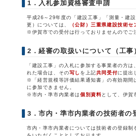
1．入札参加資格審査申請
平成26～29年度の「建設工事」「測量・建
更）については、
（公財）三重県建設技術セ
※伊賀市での受付は行っておりませんのでご
2．経審の取扱いについて（工事
「建設工事」の入札に参加する事業者の方は
れた場合は、その
写し
を上記
共同受付
に提出
※「経営規模等評価結果通知書」の有効期間
に参加できません。
※市内・準市内業者は
個別資料
として、伊賀
3．市内・準市内業者の技術者の
市内・準市内業者については技術者の登録制
をいただくこととしております。