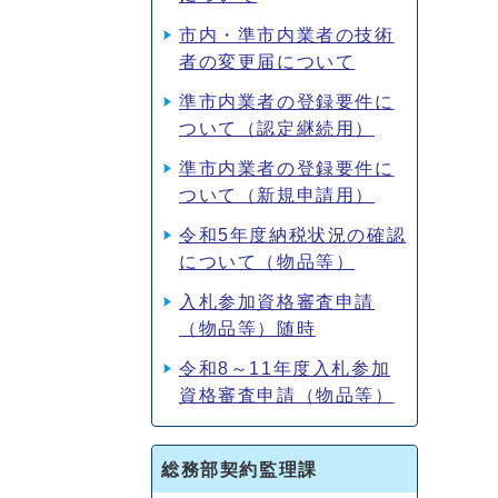
市内・準市内業者の技術
者の変更届について
準市内業者の登録要件に
ついて（認定継続用）
準市内業者の登録要件に
ついて（新規申請用）
令和5年度納税状況の確認
について（物品等）
入札参加資格審査申請
（物品等）随時
令和8～11年度入札参加
資格審査申請（物品等）
総務部契約監理課