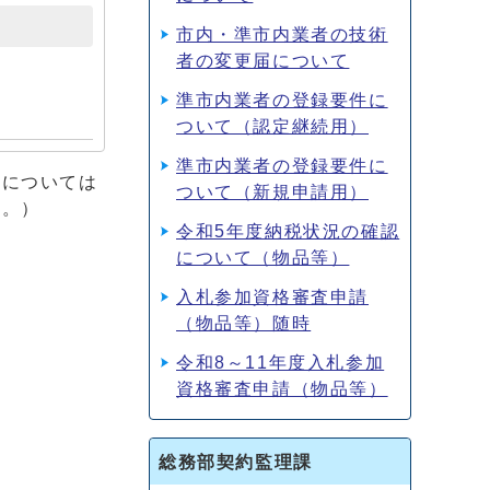
市内・準市内業者の技術
者の変更届について
準市内業者の登録要件に
ついて（認定継続用）
準市内業者の登録要件に
簿については
ついて（新規申請用）
す。）
令和5年度納税状況の確認
について（物品等）
入札参加資格審査申請
（物品等）随時
令和8～11年度入札参加
資格審査申請（物品等）
総務部契約監理課