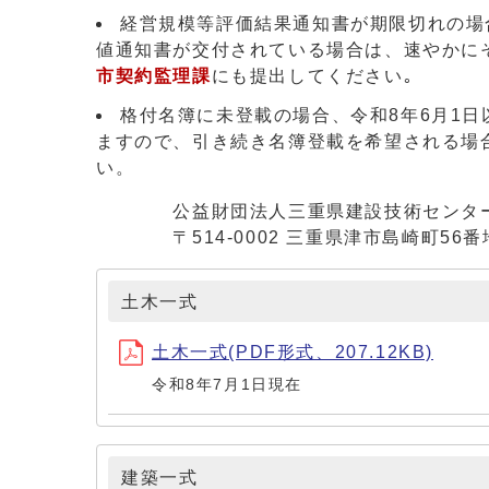
経営規模等評価結果通知書が期限切れの場
値通知書が交付されている場合は、速やかに
市契約監理課
にも提出してください｡
格付名簿に未登載の場合、令和8年6月1
ますので、引き続き名簿登載を希望される場
い。
公益財団法人三重県建設技術センター入
〒514-0002 三重県津市島崎町56番地 
土木一式
土木一式(PDF形式、207.12KB)
令和8年7月1日現在
建築一式