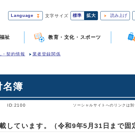
Language
文字サイズ
標準
拡大
読み上げ
福祉
教育・文化・スポーツ
札・契約情報
業者登録関係
付名簿
]
ID:2100
ソーシャルサイトへのリンクは別
載しています。（令和9年5月31日まで固