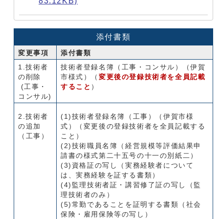
83.12KB)
添付書類
変更事項
添付書類
1.技術者
技術者登録名簿（工事・コンサル）（伊賀
の削除
市様式）（
変更後の登録技術者を全員記載
(工事・
すること
）
コンサル)
2.技術者
(1)技術者登録名簿（工事）（伊賀市様
の追加
式）（変更後の登録技術者を全員記載する
（工事）
こと）
(2)技術職員名簿（経営規模等評価結果申
請書の様式第二十五号の十一の別紙二）
(3)資格証の写し（実務経験者について
は、実務経験を証する書類）
(4)監理技術者証・講習修了証の写し（監
理技術者のみ）
(5)常勤であることを証明する書類（社会
保険・雇用保険等の写し）