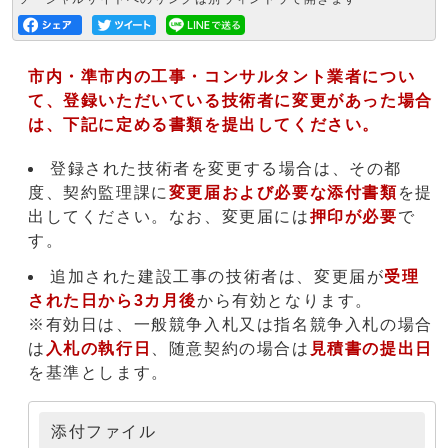
市内・準市内の工事・コンサルタント業者につい
て、登録いただいている技術者に変更があった場合
は、下記に定める書類を提出してください。
登録された技術者を変更する場合は、その都
度、契約監理課に
変更届および必要な添付書類
を提
出してください。なお、変更届には
押印が必要
で
す。
追加された建設工事の技術者は、変更届が
受理
された日から3カ月後
から有効となります。
※有効日は、一般競争入札又は指名競争入札の場合
は
入札の執行日
、随意契約の場合は
見積書の提出日
を基準とします。
添付ファイル