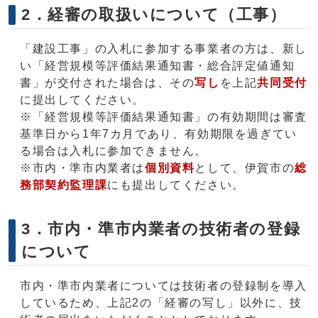
2．経審の取扱いについて（工事）
「建設工事」の入札に参加する事業者の方は、新し
い「経営規模等評価結果通知書・総合評定値通知
書」が交付された場合は、その
写し
を上記
共同受付
に提出してください。
※「経営規模等評価結果通知書」の有効期間は審査
基準日から1年7カ月であり、有効期限を過ぎてい
る場合は入札に参加できません。
※市内・準市内業者は
個別資料
として、伊賀市の
総
務部契約監理課
にも提出してください。
3．市内・準市内業者の技術者の登録
について
市内・準市内業者については技術者の登録制を導入
しているため、上記2の「経審の写し」以外に、技