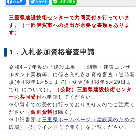
三重県建設技術センターで共同受付を行っていま
す。（一部伊賀市への提出が必要な書類もありま
す）
1．入札参加資格審査申請
令和4～7年度の「建設工事」「測量・建設コンサ
ルタント業務等」に係る入札参加資格審査（随時新
規(令和8年1月5日まで)・変更(令和8年5月29日ま
で)）については、
（公財）三重県建設技術センタ
ー
の
共同受付
へ申請してください。
※伊賀市での受付は行っておりませんのでご注意く
ださい（
個別資料
は除く）
※申請書類は
三重県ホームページ（建設業のための
広場）
（別ウインドウで開く）
をご覧ください。