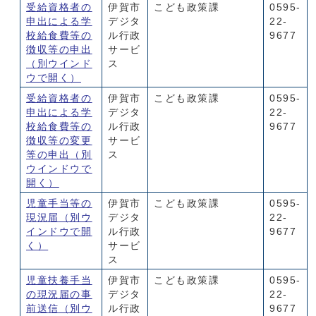
受給資格者の
伊賀市
こども政策課
0595-
申出による学
デジタ
22-
校給食費等の
ル行政
9677
徴収等の申出
サービ
（別ウインド
ス
ウで開く）
受給資格者の
伊賀市
こども政策課
0595-
申出による学
デジタ
22-
校給食費等の
ル行政
9677
徴収等の変更
サービ
等の申出
（別
ス
ウインドウで
開く）
児童手当等の
伊賀市
こども政策課
0595-
現況届
（別ウ
デジタ
22-
インドウで開
ル行政
9677
く）
サービ
ス
児童扶養手当
伊賀市
こども政策課
0595-
の現況届の事
デジタ
22-
前送信
（別ウ
ル行政
9677