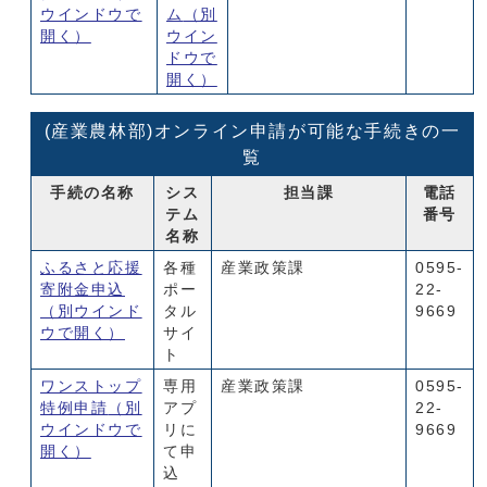
ウインドウで
ム
（別
開く）
ウイン
ドウで
開く）
(産業農林部)オンライン申請が可能な手続きの一
覧
手続の名称
シス
担当課
電話
テム
番号
名称
ふるさと応援
各種
産業政策課
0595-
寄附金申込
ポー
22-
（別ウインド
タル
9669
ウで開く）
サイ
ト
ワンストップ
専用
産業政策課
0595-
特例申請
（別
アプ
22-
ウインドウで
リに
9669
開く）
て申
込