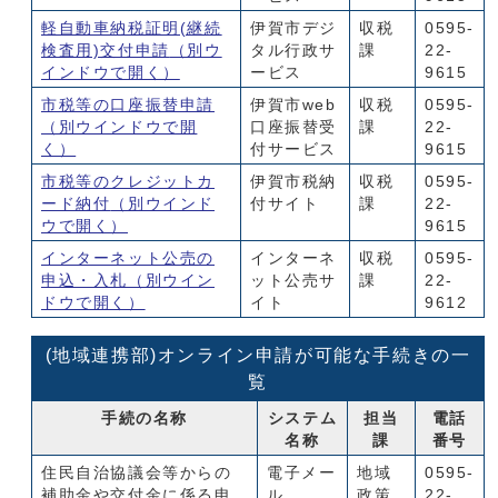
軽自動車納税証明(継続
伊賀市デジ
収税
0595-
検査用)交付申請
（別ウ
タル行政サ
課
22-
インドウで開く）
ービス
9615
市税等の口座振替申請
伊賀市web
収税
0595-
（別ウインドウで開
口座振替受
課
22-
く）
付サービス
9615
市税等のクレジットカ
伊賀市税納
収税
0595-
ード納付
（別ウインド
付サイト
課
22-
ウで開く）
9615
インターネット公売の
インターネ
収税
0595-
申込・入札
（別ウイン
ット公売サ
課
22-
ドウで開く）
イト
9612
(地域連携部)オンライン申請が可能な手続きの一
覧
手続の名称
システム
担当
電話
名称
課
番号
住民自治協議会等からの
電子メー
地域
0595-
補助金や交付金に係る申
ル
政策
22-