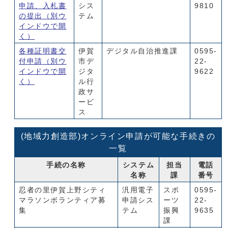
申請、入札書
シス
9810
の提出
（別ウ
テム
インドウで開
く）
各種証明書交
伊賀
デジタル自治推進課
0595-
付申請
（別ウ
市デ
22-
インドウで開
ジタ
9622
く）
ル行
政サ
ービ
ス
(地域力創造部)オンライン申請が可能な手続きの
一覧
手続の名称
システム
担当
電話
名称
課
番号
忍者の里伊賀上野シティ
汎用電子
スポ
0595-
マラソンボランティア募
申請シス
ーツ
22-
集
テム
振興
9635
課