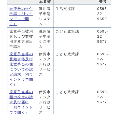
ム名称
番号
医療券の交付
汎用電
生活支援課
0595-
申請
（別ウイ
子申請
22-
ンドウで開
システ
9650
く）
ム
児童手当被用
汎用電
こども政策課
0595-
者および非被
子申請
22-
用者変更届出
システ
9677
申請出
ム
児童手当等の
伊賀市
こども政策課
0595-
受給資格及び
デジタ
22-
児童手当の額
ル行政
9677
についての認
サービ
定請求
（別ウ
ス
インドウで開
く）
児童手当等の
伊賀市
こども政策課
0595-
額の改定の請
デジタ
22-
求及び届出
ル行政
9677
（別ウインド
サービ
ウで開く）
ス