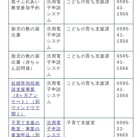
親子ふれあい
汎用電
こどもの育ち支援課
0595-
教室参加予約
子申請
41-
システ
1556
ム
胎児の数の届
汎用電
こどもの育ち支援課
0595-
出書
子申請
41-
システ
1556
ム
胎児の数の届
汎用電
こどもの育ち支援課
0595-
出書（赤ちゃ
子申請
41-
ん訪問後）
システ
1556
ム
妊婦等包括相
汎用電
こどもの育ち支援課
0595-
談支援事業
子申請
41-
（8ヶ月アン
システ
1556
ケート）
（別
ム
ウインドウで
開く）
子育て支援の
汎用電
子育て支援室
0595-
教室・事業の
子申請
22-
参加申込
（別
システ
9665