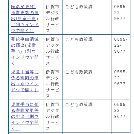
氏名変更/住
伊賀市
こども政策課
0595-
所変更等の届
デジタ
22-
出(児童手当)
ル行政
9677
（別ウインド
サービ
ウで開く）
ス
受給事由消滅
伊賀市
こども政策課
0595-
の届出(児童
デジタ
22-
手当)
（別ウ
ル行政
9677
インドウで開
サービ
く）
ス
児童手当等に
伊賀市
こども政策課
0595-
係る寄附の申
デジタ
22-
出
（別ウイン
ル行政
9677
ドウで開く）
サービ
ス
児童手当に係
伊賀市
こども政策課
0595-
る寄附変更等
デジタ
22-
の申出
（別ウ
ル行政
9677
インドウで開
サービ
く）
ス