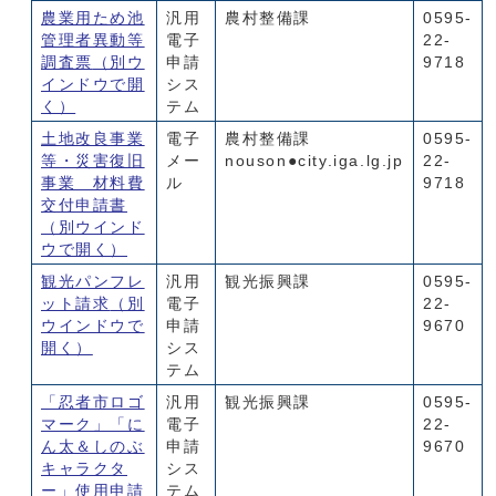
農業用ため池
汎用
農村整備課
0595-
管理者異動等
電子
22-
調査票
（別ウ
申請
9718
インドウで開
シス
く）
テム
土地改良事業
電子
農村整備課
0595-
等・災害復旧
メー
nouson●city.iga.lg.jp
22-
事業 材料費
ル
9718
交付申請書
（別ウインド
ウで開く）
観光パンフレ
汎用
観光振興課
0595-
ット請求
（別
電子
22-
ウインドウで
申請
9670
開く）
シス
テム
「忍者市ロゴ
汎用
観光振興課
0595-
マーク」「に
電子
22-
ん太＆しのぶ
申請
9670
キャラクタ
シス
ー」使用申請
テム