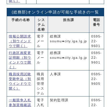
開く）
(総務部)オンライン申請が可能な手続きの一覧
手続の名称
シス
担当課
電話
テム
番号
名称
情報公開請求
電子
総務課
0595-
（別ウインド
メー
soumu●city.iga.lg.jp
22-
ウで開く）
ル
9601
行政区画変更
電子
総務課
0595-
証明願
（別ウ
メー
soumu●city.iga.lg.jp
22-
インドウで開
ル
9601
く）
職員採用試験
職員
人事課
0595-
受験申込
（別
採用
22-
ウインドウで
管理
9605
開く）
シス
テム
一般競争入札
電子
契約監理課
0595-
参加資格確認
入札
22-