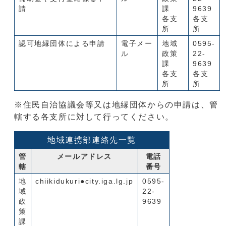
請
課
9639
各支
各支
所
所
認可地縁団体による申請
電子メー
地域
0595-
ル
政策
22-
課
9639
各支
各支
所
所
※住民自治協議会等又は地縁団体からの申請は、管
轄する各支所に対して行ってください。
地域連携部連絡先一覧
管
メールアドレス
電話
轄
番号
地
chiikidukuri●city.iga.lg.jp
0595-
域
22-
政
9639
策
課