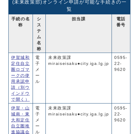
(未来政策部)オンライン申請が可能な手続きの一
覧
手続の名
シ
担当課
電話
称
ス
番号
テ
ム
名
称
伊賀城和
電
未来政策課
0595-
定住自立
子
miraiseisaku●city.iga.lg.jp
22-
圏ロゴマ
メ
9620
ークの使
ー
用承認申
ル
請
（別ウ
インドウ
で開く）
伊賀・山
電
未来政策課
0595-
城南・東
子
miraiseisaku●city.iga.lg.jp
22-
大和定住
メ
9620
自立圏推
ー
進協議会
ル