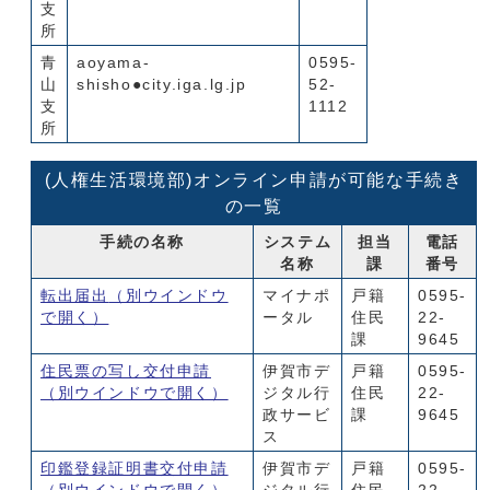
支
所
青
aoyama-
0595-
山
shisho●city.iga.lg.jp
52-
支
1112
所
(人権生活環境部)オンライン申請が可能な手続き
の一覧
手続の名称
システム
担当
電話
名称
課
番号
転出届出
（別ウインドウ
マイナポ
戸籍
0595-
で開く）
ータル
住民
22-
課
9645
住民票の写し交付申請
伊賀市デ
戸籍
0595-
（別ウインドウで開く）
ジタル行
住民
22-
政サービ
課
9645
ス
印鑑登録証明書交付申請
伊賀市デ
戸籍
0595-