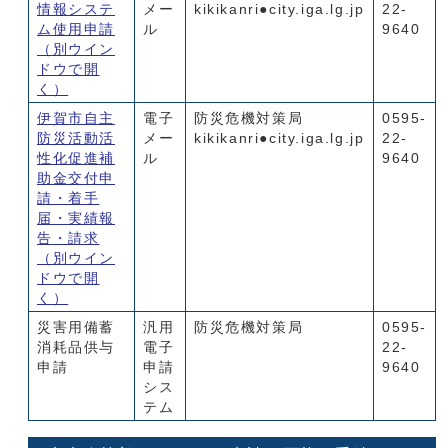
情報システ
メー
kikikanri●city.iga.lg.jp
22-
ム使用申請
ル
9640
（別ウイン
ドウで開
く）
伊賀市自主
電子
防災危機対策局
0595-
防災活動活
メー
kikikanri●city.iga.lg.jp
22-
性化促進補
ル
9640
助金交付申
請・着手
届・実績報
告・請求
（別ウイン
ドウで開
く）
災害用備蓄
汎用
防災危機対策局
0595-
消耗品供与
電子
22-
申請
申請
9640
シス
テム