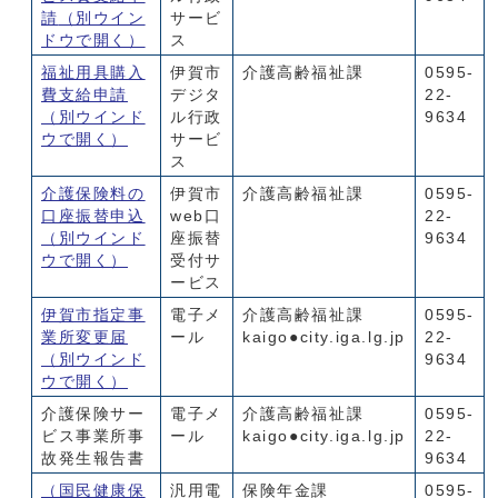
請
（別ウイン
サービ
ドウで開く）
ス
福祉用具購入
伊賀市
介護高齢福祉課
0595-
費支給申請
デジタ
22-
（別ウインド
ル行政
9634
ウで開く）
サービ
ス
介護保険料の
伊賀市
介護高齢福祉課
0595-
口座振替申込
web口
22-
（別ウインド
座振替
9634
ウで開く）
受付サ
ービス
伊賀市指定事
電子メ
介護高齢福祉課
0595-
業所変更届
ール
kaigo●city.iga.lg.jp
22-
（別ウインド
9634
ウで開く）
介護保険サー
電子メ
介護高齢福祉課
0595-
ビス事業所事
ール
kaigo●city.iga.lg.jp
22-
故発生報告書
9634
（国民健康保
汎用電
保険年金課
0595-