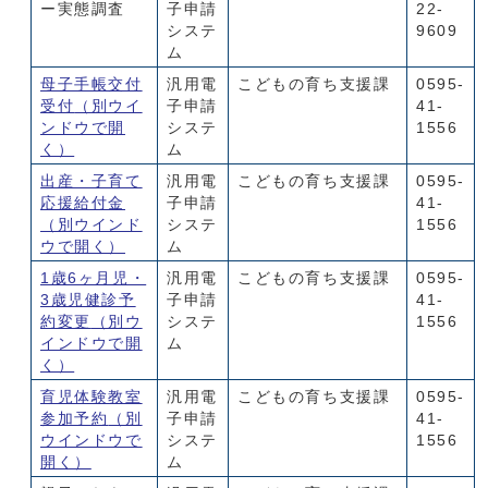
ー実態調査
子申請
22-
システ
9609
ム
母子手帳交付
汎用電
こどもの育ち支援課
0595-
受付
（別ウイ
子申請
41-
ンドウで開
システ
1556
く）
ム
出産・子育て
汎用電
こどもの育ち支援課
0595-
応援給付金
子申請
41-
（別ウインド
システ
1556
ウで開く）
ム
1歳6ヶ月児・
汎用電
こどもの育ち支援課
0595-
3歳児健診予
子申請
41-
約変更
（別ウ
システ
1556
インドウで開
ム
く）
育児体験教室
汎用電
こどもの育ち支援課
0595-
参加予約
（別
子申請
41-
ウインドウで
システ
1556
開く）
ム