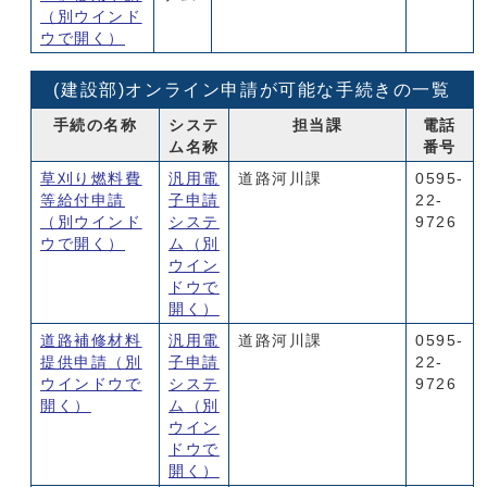
（別ウインド
ウで開く）
(建設部)オンライン申請が可能な手続きの一覧
手続の名称
システ
担当課
電話
ム名称
番号
草刈り燃料費
汎用電
道路河川課
0595-
等給付申請
子申請
22-
（別ウインド
システ
9726
ウで開く）
ム
（別
ウイン
ドウで
開く）
道路補修材料
汎用電
道路河川課
0595-
提供申請
（別
子申請
22-
ウインドウで
システ
9726
開く）
ム
（別
ウイン
ドウで
開く）