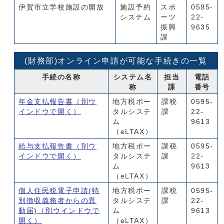
伊賀市立学校施設の開放
施設予約
スポ
0595-
システム
ーツ
22-
振興
9635
課
(財務部)オンライン申請が可能な手続きの一覧
手続の名称
システム名
担当
電話
称
課
番号
年金支払報告書
（別ウ
地方税ポー
課税
0595-
インドウで開く）
タルシステ
課
22-
ム
9613
（eLTAX）
給与支払報告書
（別ウ
地方税ポー
課税
0595-
インドウで開く）
タルシステ
課
22-
ム
9613
（eLTAX）
個人住民税電子申請(特
地方税ポー
課税
0595-
別徴収義務者からの異
タルシステ
課
22-
動届)
（別ウインドウで
ム
9613
開く）
（eLTAX）