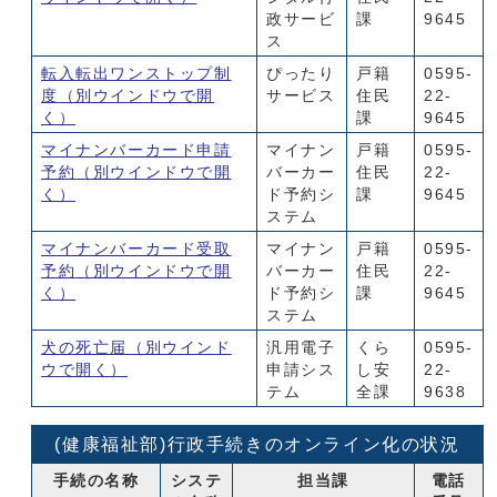
政サービ
課
9645
ス
転入転出ワンストップ制
ぴったり
戸籍
0595-
度
（別ウインドウで開
サービス
住民
22-
く）
課
9645
マイナンバーカード申請
マイナン
戸籍
0595-
予約
（別ウインドウで開
バーカー
住民
22-
く）
ド予約シ
課
9645
ステム
マイナンバーカード受取
マイナン
戸籍
0595-
予約
（別ウインドウで開
バーカー
住民
22-
く）
ド予約シ
課
9645
ステム
犬の死亡届
（別ウインド
汎用電子
くら
0595-
ウで開く）
申請シス
し安
22-
テム
全課
9638
(健康福祉部)行政手続きのオンライン化の状況
手続の名称
システ
担当課
電話