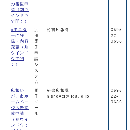
の後援申
請
（別ウ
インドウ
で開く）
eモニタ
汎
秘書広報課
0595-
ーの登
用
22-
録・内容
電
9636
変更
（別
子
ウインド
申
ウで開
請
く）
シ
ス
テ
ム
広報い
電
秘書広報課
0595-
が、市ホ
子
hisho●city.iga.lg.jp
22-
ームペー
メ
9636
ジ広告掲
ー
載申請
ル
（別ウイ
ンドウで