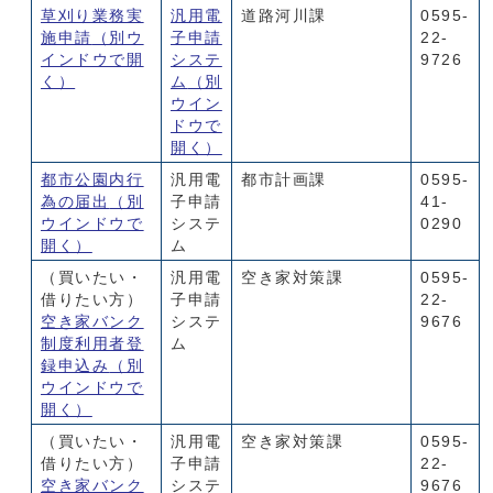
草刈り業務実
汎用電
道路河川課
0595-
施申請
（別ウ
子申請
22-
インドウで開
システ
9726
く）
ム
（別
ウイン
ドウで
開く）
都市公園内行
汎用電
都市計画課
0595-
為の届出
（別
子申請
41-
ウインドウで
システ
0290
開く）
ム
（買いたい・
汎用電
空き家対策課
0595-
借りたい方）
子申請
22-
空き家バンク
システ
9676
制度利用者登
ム
録申込み
（別
ウインドウで
開く）
（買いたい・
汎用電
空き家対策課
0595-
借りたい方）
子申請
22-
空き家バンク
システ
9676