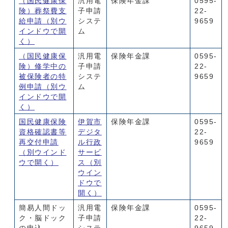
（国民健康保
汎用電
保険年金課
0595-
険）葬祭費支
子申請
22-
給申請
（別ウ
システ
9659
インドウで開
ム
く）
（国民健康保
汎用電
保険年金課
0595-
険）修学中の
子申請
22-
被保険者の特
システ
9659
例申請
（別ウ
ム
インドウで開
く）
国民健康保険
伊賀市
保険年金課
0595-
資格確認書等
デジタ
22-
再交付申請
ル行政
9659
（別ウインド
サービ
ウで開く）
ス
（別
ウイン
ドウで
開く）
簡易人間ドッ
汎用電
保険年金課
0595-
ク・脳ドック
子申請
22-