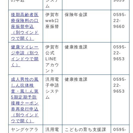
の申込
システ
9659
ム
後期高齢者医
伊賀市
保険年金課
0595-
療保険料の口
web口
22-
座振替申込
座振替
9660
（別ウインド
ウで開く）
健康マイレー
伊賀市
健康推進課
0595-
ジ申請
（別ウ
公式
22-
インドウで開
LINE
9653
く）
アカウ
ント
成人男性の風
汎用電
健康推進課
0595-
しん抗体検
子申請
22-
査・風しん第
システ
9653
5期定期予防
ム
接種クーポン
券再発行申込
（別ウインド
ウで開く）
ヤングケアラ
汎用電
こどもの育ち支援課
0595-