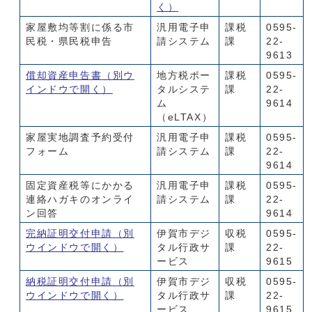
く）
家屋敷均等割に係る市
汎用電子申
課税
0595-
民税・県民税申告
請システム
課
22-
9613
償却資産申告書
（別ウ
地方税ポー
課税
0595-
インドウで開く）
タルシステ
課
22-
ム
9614
（eLTAX）
家屋実地調査予約受付
汎用電子申
課税
0595-
フォーム
請システム
課
22-
9614
固定資産税等にかかる
汎用電子申
課税
0595-
連絡ハガキのオンライ
請システム
課
22-
ン回答
9614
完納証明交付申請
（別
伊賀市デジ
収税
0595-
ウインドウで開く）
タル行政サ
課
22-
ービス
9615
納税証明交付申請
（別
伊賀市デジ
収税
0595-
ウインドウで開く）
タル行政サ
課
22-
ービス
9615