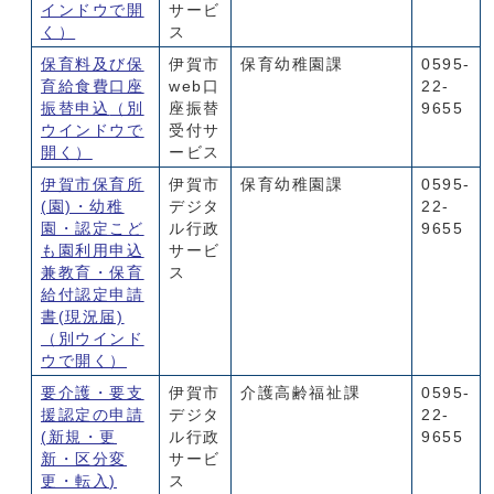
インドウで開
サービ
く）
ス
保育料及び保
伊賀市
保育幼稚園課
0595-
育給食費口座
web口
22-
振替申込
（別
座振替
9655
ウインドウで
受付サ
開く）
ービス
伊賀市保育所
伊賀市
保育幼稚園課
0595-
(園)・幼稚
デジタ
22-
園・認定こど
ル行政
9655
も園利用申込
サービ
兼教育・保育
ス
給付認定申請
書(現況届)
（別ウインド
ウで開く）
要介護・要支
伊賀市
介護高齢福祉課
0595-
援認定の申請
デジタ
22-
(新規・更
ル行政
9655
新・区分変
サービ
更・転入)
ス