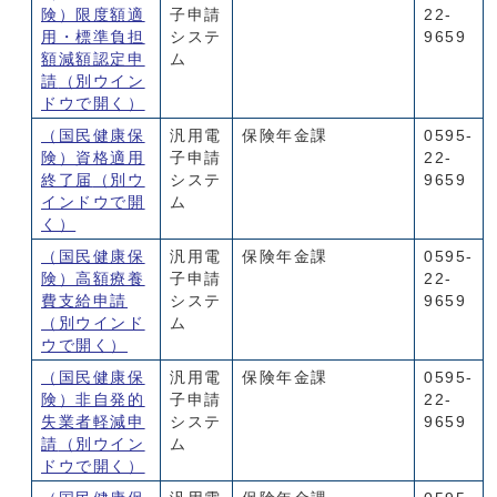
険）限度額適
子申請
22-
用・標準負担
システ
9659
額減額認定申
ム
請
（別ウイン
ドウで開く）
（国民健康保
汎用電
保険年金課
0595-
険）資格適用
子申請
22-
終了届
（別ウ
システ
9659
インドウで開
ム
く）
（国民健康保
汎用電
保険年金課
0595-
険）高額療養
子申請
22-
費支給申請
システ
9659
（別ウインド
ム
ウで開く）
（国民健康保
汎用電
保険年金課
0595-
険）非自発的
子申請
22-
失業者軽減申
システ
9659
請
（別ウイン
ム
ドウで開く）