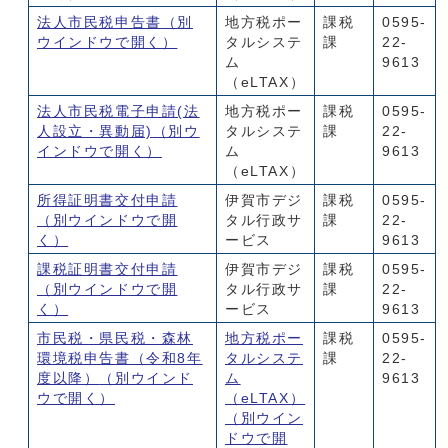
法人市民税申告書
（別
地方税ポー
課税
0595-
ウインドウで開く）
タルシステ
課
22-
ム
9613
（eLTAX）
法人市民税電子申請(法
地方税ポー
課税
0595-
人設立・異動届)
（別ウ
タルシステ
課
22-
インドウで開く）
ム
9613
（eLTAX）
所得証明書交付申請
伊賀市デジ
課税
0595-
（別ウインドウで開
タル行政サ
課
22-
く）
ービス
9613
課税証明書交付申請
伊賀市デジ
課税
0595-
（別ウインドウで開
タル行政サ
課
22-
く）
ービス
9613
市民税・県民税・森林
地方税ポー
課税
0595-
環境税申告書（令和8年
タルシステ
課
22-
度以降）
（別ウインド
ム
9613
ウで開く）
（eLTAX）
（別ウイン
ドウで開