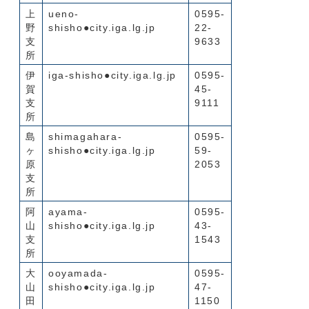
上
ueno-
0595-
野
shisho●city.iga.lg.jp
22-
支
9633
所
伊
iga-shisho●city.iga.lg.jp
0595-
賀
45-
支
9111
所
島
shimagahara-
0595-
ヶ
shisho●city.iga.lg.jp
59-
原
2053
支
所
阿
ayama-
0595-
山
shisho●city.iga.lg.jp
43-
支
1543
所
大
ooyamada-
0595-
山
shisho●city.iga.lg.jp
47-
田
1150